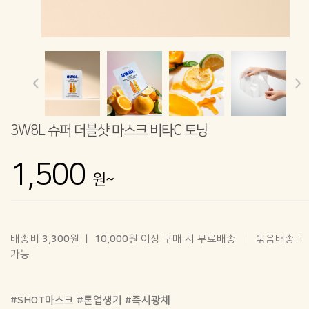
3W8L 슈퍼 더블샷 마스크 비타C 토닝
1,500
원~
배송비
3,300
원 ㅣ
10,000
원 이상 구매 시 무료배송
묶음배송 :
가능
#SHOT마스크 #톤업생기 #즉시광채