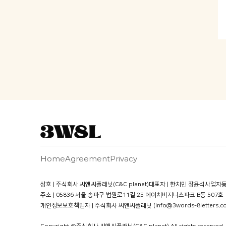
Home
Agreement
Privacy
상호 | 주식회사 씨앤씨플래닛(C&C planet)
대표자 | 한치민 장윤석
사업자등록
주소 | 05836 서울 송파구 법원로11길 25 에이치비지니스파크 B동 507호
개인정보보호책임자 | 주식회사 씨앤씨플래닛 (info@3words-8letters.c