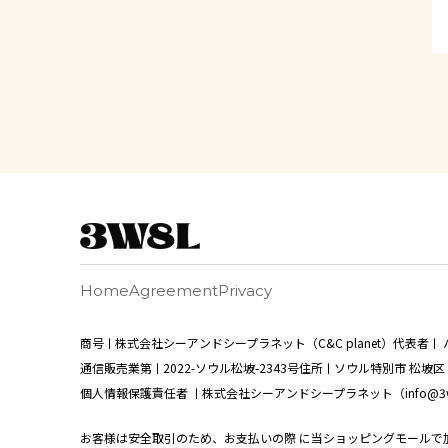
Home
Agreement
Privacy
商号ㅣ株式会社シーアンドシープラネット（C&C planet）
代表者ㅣ 
通信販売業第ㅣ2022-ソウル松坡-2343号
住所ㅣソウル特別市 松坡区 法
個人情報保護責任者 ㅣ株式会社シーアンドシープラネット（info@3words-
お客様は安全取引のため、お支払いの際
に当ショッピングモールで