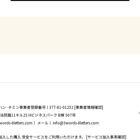
ハン·チミン
事業者登録番号ㅣ377-81-01252 [事業者情報確認]
院路11キル25 Hビジネスパーク B棟 507号
8letters.com ）
メールㅣ info@3words-8letters.com
加入した購入
安全サービスをご利用いただけます。
[サービス加入事実確認]